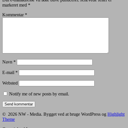
markeret med
*
Kommentar
*
Navn
*
E-mail
*
Websted
Notify me of new posts by email.
© 2026 NW - Media. Bygget ved at bruge WordPress og
Highlight
Theme