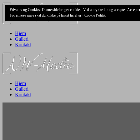
Skip
Privatliv og Cookies: Denne side bruger cookies. Ved at trykke luk og accepter. Accept
to
For at læse mere skal du klikke på linket herefter -
Cookie Politik
content
Hjem
Galleri
Kontakt
Hjem
Galleri
Kontakt