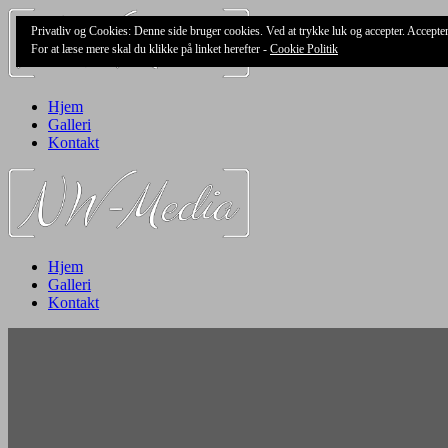
Skip
Privatliv og Cookies: Denne side bruger cookies. Ved at trykke luk og accepter. Accept
to
For at læse mere skal du klikke på linket herefter -
Cookie Politik
content
Hjem
Galleri
Kontakt
Hjem
Galleri
Kontakt