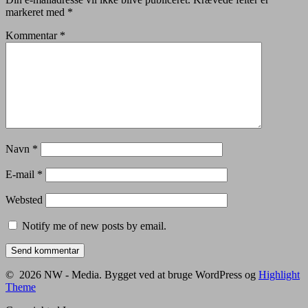
markeret med
*
Kommentar
*
Navn
*
E-mail
*
Websted
Notify me of new posts by email.
© 2026 NW - Media. Bygget ved at bruge WordPress og
Highlight
Theme