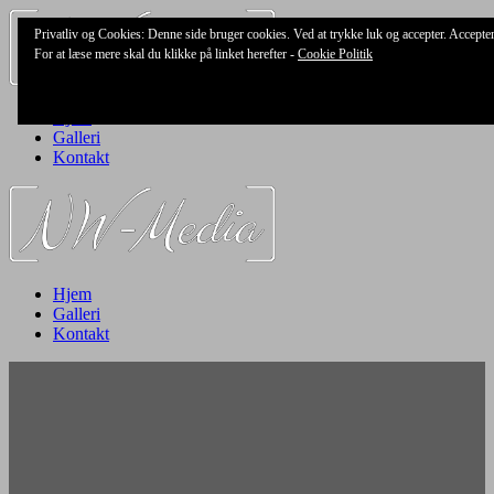
Skip
Privatliv og Cookies: Denne side bruger cookies. Ved at trykke luk og accepter. Accept
to
For at læse mere skal du klikke på linket herefter -
Cookie Politik
content
Hjem
Galleri
Kontakt
Hjem
Galleri
Kontakt