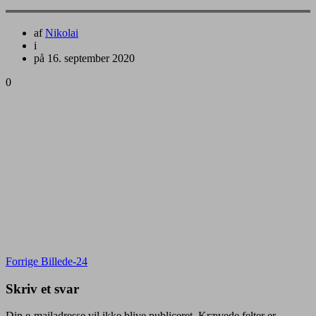
af
Nikolai
i
på 16. september 2020
0
Indlægsnavigation
Forrige
Forrige
Billede-24
indlæg:
Skriv et svar
Din e-mailadresse vil ikke blive publiceret.
Krævede felter er