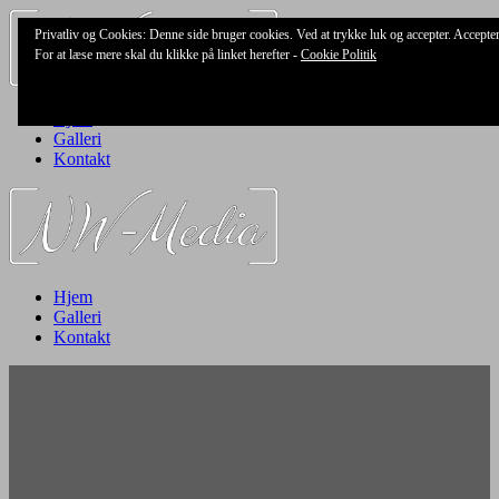
Skip
Privatliv og Cookies: Denne side bruger cookies. Ved at trykke luk og accepter. Accept
to
For at læse mere skal du klikke på linket herefter -
Cookie Politik
content
Hjem
Galleri
Kontakt
Hjem
Galleri
Kontakt