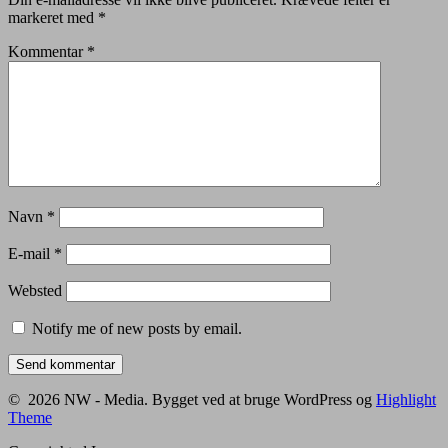
markeret med
*
Kommentar
*
Navn
*
E-mail
*
Websted
Notify me of new posts by email.
© 2026 NW - Media. Bygget ved at bruge WordPress og
Highlight
Theme