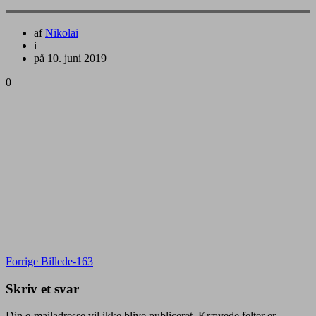
af
Nikolai
i
på 10. juni 2019
0
Indlægsnavigation
Forrige
Forrige
Billede-163
indlæg:
Skriv et svar
Din e-mailadresse vil ikke blive publiceret.
Krævede felter er