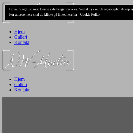
Skip
Privatliv og Cookies: Denne side bruger cookies. Ved at trykke luk og accepter. Accept
to
For at læse mere skal du klikke på linket herefter -
Cookie Politik
content
Hjem
Galleri
Kontakt
Hjem
Galleri
Kontakt